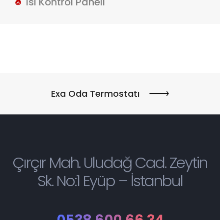
Isı Kontrol Paneli
Exa Oda Termostatı
Çırçır Mah. Uludağ Cad. Zeytin
Sk. No:1 Eyüp – İstanbul
0538 600 66 34